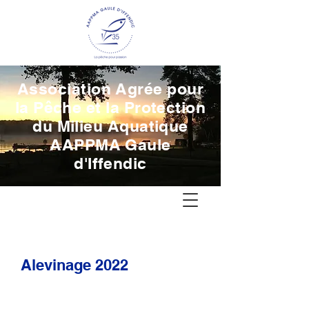
Association Agrée pour
la Pêche et la Protection
du Milieu Aquatique
AAPPMA Gaule
d'Iffendic
Alevinage 2022