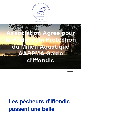
Association Agrée pour
la Pêche et la Protection
du Milieu Aquatique
AAPPMA Gaule
d'Iffendic
Les pêcheurs d’Iffendic
passent une belle