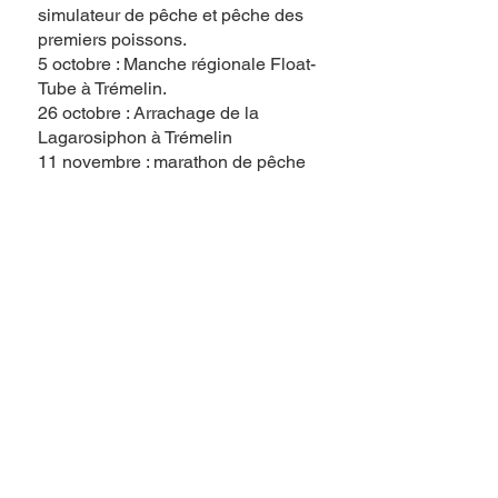
simulateur de pêche et pêche des
premiers poissons.
5 octobre : Manche régionale Float-
Tube à Trémelin.
26 octobre : Arrachage de la
Lagarosiphon à Trémelin
11 novembre : marathon de pêche
au coup, les 6 heures de Trémelin.
Le rapport d'activité est accessible
sur notre page contact et
document.
© 2022 AAPPMA La
Gaule
D'Iffendic