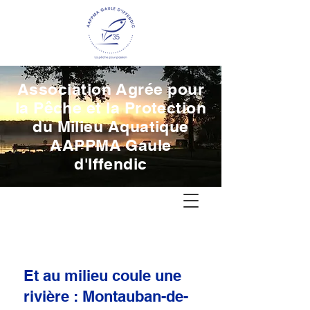
Association Agrée pour
la Pêche et la Protection
du Milieu Aquatique
AAPPMA Gaule
d'Iffendic
Et au milieu coule une
rivière : Montauban-de-