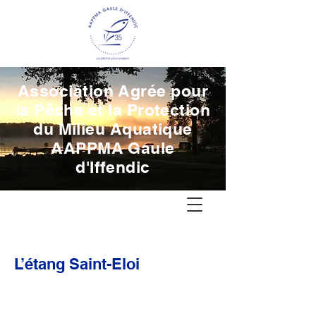
Association Agrée pour
la Pêche et la Protection
du Milieu Aquatique
AAPPMA Gaule
d'Iffendic
L’étang Saint-Eloi