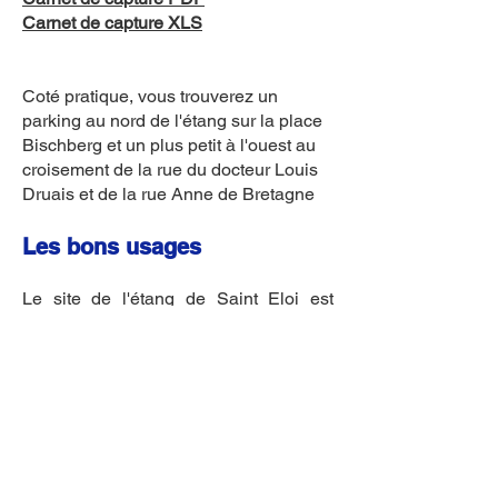
Carnet de capture XLS
Coté pratique, vous trouverez un
parking au nord de l'étang sur la place
Bischberg et un plus petit à l'ouest au
croisement de la rue du docteur Louis
Druais et de la rue Anne de Bretagne
Les bons usages
Le site de l'étang de Saint Eloi est
ouvert à de multiples usages, merci de
respecter chaque utilisateurs du site.
Les chiens seront tenus en laisse.
La bienséance est de rigueur vis-à-vis
des autres pêcheurs et promeneurs.
Camping interdit
Baignade interdite
Ne laissez pas de trace de votre